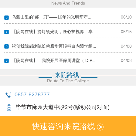
News And Trends
乌蒙山里的“郝一刀”——16年的光明坚守...
06/10
【院闻在线】提灯筑光明，匠心护视界—毕...
05/15
祝贺我院郝建院长荣膺华厦眼科白内障学组...
04/08
【院闻在线】—我院开展医保周讲堂（ DIP...
04/08
来院路线
更多新闻
Route To The College
0857-8278777
毕节市麻园大道中段2号(移动公司对面)
快速咨询来院路线