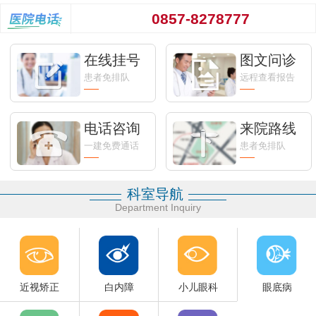
0857-8278777
在线挂号
图文问诊
患者免排队
远程查看报告
电话咨询
来院路线
一建免费通话
患者免排队
科室导航
Department Inquiry
近视矫正
白内障
小儿眼科
眼底病