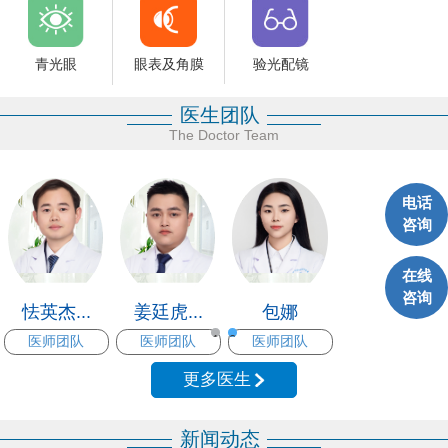
青光眼
验光配镜
眼表及角膜
医生团队
The Doctor Team
电话
咨询
在线
咨询
郝建
张璐
张全海...
王友珍...
医师团队
医师团队
医师团队
医师团队
1
2
更多医生
新闻动态