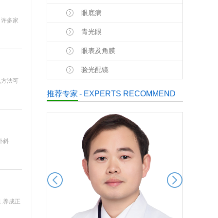
眼底病
，许多家
青光眼
眼表及角膜
验光配镜
么方法可
推荐专家
- EXPERTS RECOMMEND
外斜
.养成正