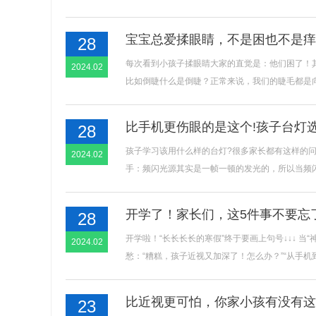
长/副主任医师
张璐/主治医师
宝宝总爱揉眼睛，不是困也不是痒
28
每次看到小孩子揉眼睛大家的直觉是：他们困了！
2024.02
比如倒睫什么是倒睫？正常来说，我们的睫毛都是向上生
比手机更伤眼的是这个!孩子台灯选
28
孩子学习该用什么样的台灯?很多家长都有这样的问
2024.02
手：频闪光源其实是一帧一顿的发光的，所以当频闪的频
开学了！家长们，这5件事不要忘
28
开学啦！“长长长长的寒假”终于要画上句号↓↓↓ 当
2024.02
愁：“糟糕，孩子近视又加深了！怎么办？”“从手机到平板
比近视更可怕，你家小孩有没有这
23