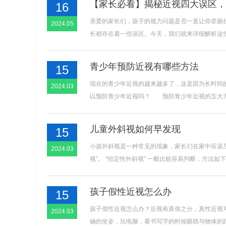
【家长必看】揭秘近视四大误区，
16
亲爱的家长们，孩子的视力问题是否一直让你牵肠
2024.05
长都存在着一些误区。今天，我们就来详细解析这些
青少年预防近视有哪些方法
15
现在的青少年近视的越来越多了，这是因为长时间
2024.03
以预防青少年近视吗？ 预防青少年近视的五大方法
儿童外斜视如何早发现
15
小孩外斜视是一种常见的现象，家长们在家中应该尽早
2024.03
视”。 “恒定性外斜视” 一般比较容易判断，方法如下： ..
孩子假性近视怎么办
15
孩子假性近视怎么办？近视有真假之分，真性近视可
2024.03
确的坐姿，玩电脑，看书写字的时候眼睛与物体的距离为至