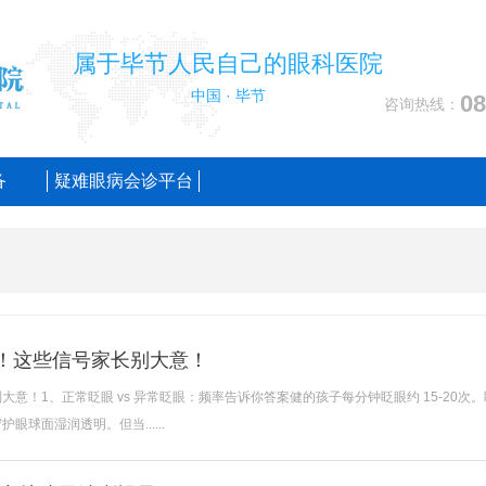
属于毕节人民自己的眼科医院
中国 · 毕节
08
咨询热线：
备
疑难眼病会诊平台
了！这些信号家长别大意！
意！1、正常眨眼 vs 异常眨眼：频率告诉你答案健的孩子每分钟眨眼约 15-20次
球面湿润透明。但当......