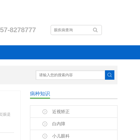
57-8278777
病种知识
近视矫正
。眨眼是
白内障
小儿眼科