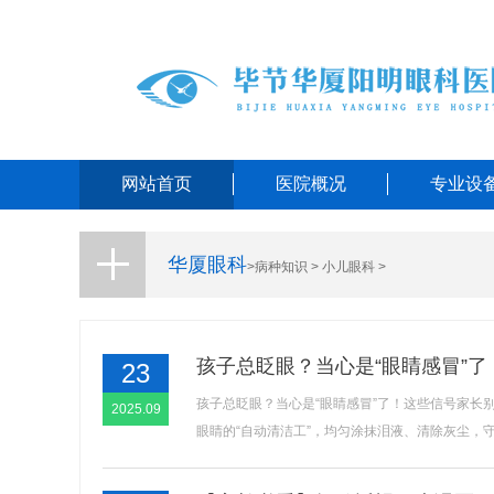
网站首页
医院概况
专业设
华厦眼科
>
病种知识
>
小儿眼科
>
孩子总眨眼？当心是“眼睛感冒”
23
孩子总眨眼？当心是“眼睛感冒”了！这些信号家长别大
2025.09
眼睛的“自动清洁工”，均匀涂抹泪液、清除灰尘，守护眼