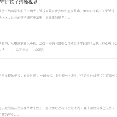
守护孩子清晰视界！
挂肚？随着学业的压力增大，近视问题在青少年中愈发普遍。但你知道吗？关于近视
误区，让你的孩子拥有更清晰、更健康的视界！...
的看书、玩电脑或者玩手机。这些不好的习惯都会导致青少年的眼睛近视，那么有什
 1、端正坐姿 读写姿......
发现孩子视力有异常呢？ 一般来说，外斜视分为2种：“恒定性外斜视” 和 “间歇性
....
以戴眼镜或用近视手术来矫正，那假性近视有什么方法吗？ 孩子假性近视怎么办？ 1
少......