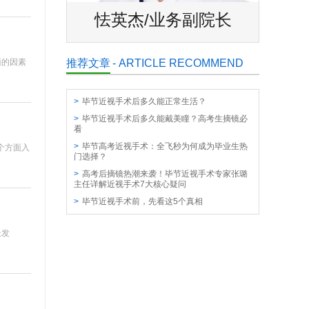
务院长
怯英杰/业务副院长
姜廷
面的因素
推荐文章
- ARTICLE RECOMMEND
>
毕节近视手术后多久能正常生活？
>
毕节近视手术后多久能戴美瞳？高考生摘镜必
看
>
毕节高考近视手术：全飞秒为何成为毕业生热
个方面入
门选择？
>
高考后摘镜热潮来袭！毕节近视手术专家张璐
主任详解近视手术7大核心疑问
>
毕节近视手术前，先看这5个真相
长发