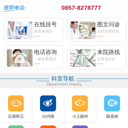
0857-8278777
在线挂号
图文问诊
患者免排队
远程查看报告
电话咨询
来院路线
一建免费通话
患者免排队
科室导航
Department Inquiry
近视矫正
白内障
小儿眼科
眼底病