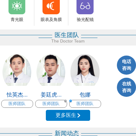
青光眼
验光配镜
眼表及角膜
医生团队
The Doctor Team
电话
咨询
在线
咨询
怯英杰...
姜廷虎...
包娜
医师团队
医师团队
医师团队
1
2
更多医生
新闻动态