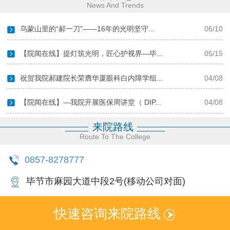
News And Trends
乌蒙山里的“郝一刀”——16年的光明坚守...
06/10
【院闻在线】提灯筑光明，匠心护视界—毕...
05/15
祝贺我院郝建院长荣膺华厦眼科白内障学组...
04/08
【院闻在线】—我院开展医保周讲堂（ DIP...
04/08
来院路线
更多新闻
Route To The College
0857-8278777
毕节市麻园大道中段2号(移动公司对面)
快速咨询来院路线